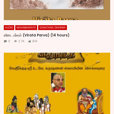
AUDIO
MAHABHARATA
SANATANA DHARMA
விராட பர்வம் (Virata Parva) (14 hours)
0
2.7K
814