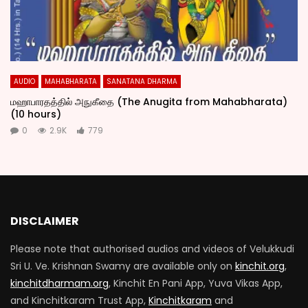
AUDIO
MAHABHARATA
SANATANA DHARMA
மஹாபாரதத்தில் அநுகீதை (The Anugita from Mahabharata)
(10 hours)
0
2.9K
779
DISCLAIMER
Please note that authorised audios and videos of Velukkudi
Sri U. Ve. Krishnan Swamy are available only on
kinchit.org
,
kinchitdharmam.org
, Kinchit En Pani App, Yuva Vikas App,
and Kinchitkaram Trust App,
Kinchitkaram
and