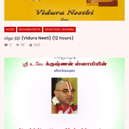
AUDIO
MAHABHARATA
SANATANA DHARMA
விதுர நீதி (Vidura Neeti) (12 hours)
0
3K
630