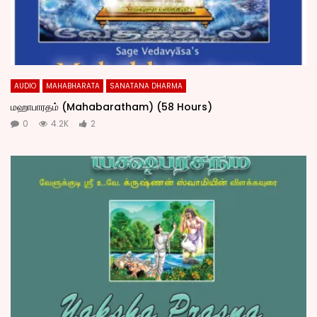
AUDIO
MAHABHARATA
SANATANA DHARMA
மஹாபாரதம் (Mahabaratham) (58 Hours)
0
4.2K
2