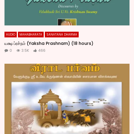
AUDIO
MAHABHARATA
SANATANA DHARMA
யக்ஷ ப்ரச்நம் (Yaksha Prashnam) (18 hours)
0
3.5K
466